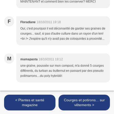
MAINTENANT et comment bien les conserver? MERCI
F
Floradiane
18/10/2011 19:18
Oui, c'est pourquoi il est déconseillé de garder ses graines de
courges... sauf, si pas d'autre culture dans un rayon d'un km!
<br /> J'espère qu'il n'y avait pas de coloquintes a proximité...
M
mamapasta
18/10/2011 19:12
une graine, poussée sur mon compost, m'a donné 5 courges
différents, du turban au butternut en passant par des pseudo
potimarrons....du poly hybridé!
< Plantes et santé
Courges et potirons... sur
magazine
vêtements >