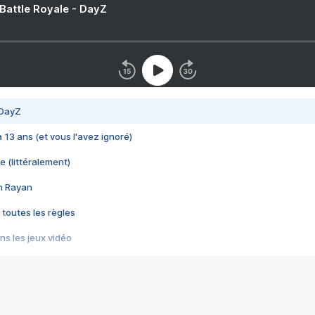
 Battle Royale - DayZ
 DayZ
 a 13 ans (et vous l'avez ignoré)
e (littéralement)
im Rayan
 toutes les règles
s les jeux vidéo
us choquant de Rockstar ? - Le scandale BULLY
e plus moche de Steam
du RÊVE tourne au CAUCHEMAR