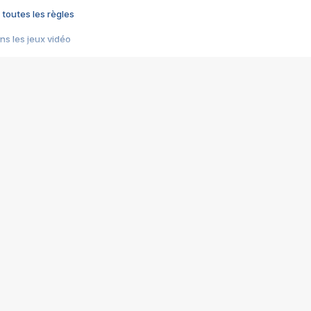
 toutes les règles
s les jeux vidéo
us choquant de Rockstar ? - Le scandale BULLY
e plus moche de Steam
du RÊVE tourne au CAUCHEMAR
pendant 8 heures
it… à tort
umiliés par un jeu vidéo
ire - Final Fantasy 8
ti un empire - Age of Empires
story DOFUS
tard, il crée l'un des pires jeux de tous les temps, MindsEye.