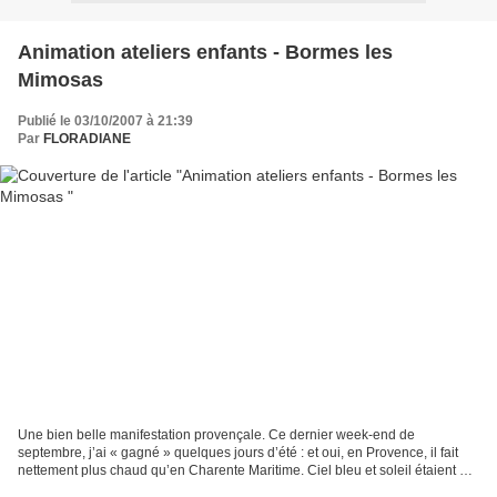
Animation ateliers enfants - Bormes les
Mimosas
Publié le 03/10/2007 à 21:39
Par
FLORADIANE
Une bien belle manifestation provençale. Ce dernier week-end de
septembre, j’ai « gagné » quelques jours d’été : et oui, en Provence, il fait
nettement plus chaud qu’en Charente Maritime. Ciel bleu et soleil étaient de
la fête... après quelques soucis:...