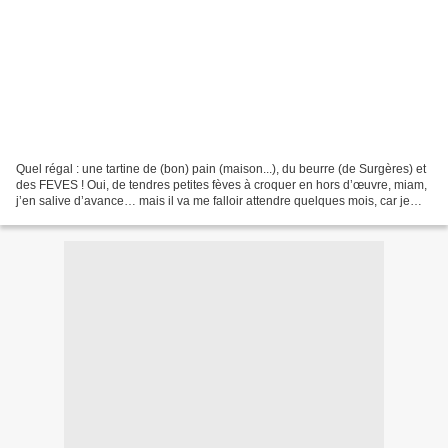
Quel régal : une tartine de (bon) pain (maison...), du beurre (de Surgères) et
des FEVES ! Oui, de tendres petites fèves à croquer en hors d’œuvre, miam,
j’en salive d’avance… mais il va me falloir attendre quelques mois, car je
vais les semer maintenant....