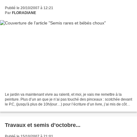
Publié le 20/10/2007 à 12:21
Par
FLORADIANE
Le jardin va maintenant vivre au ralenti, et moi, je vais me remettre à la
peinture. Plus d’un an que je n’ai pas touché des pinceaux : scotchée devant
le P.C, (jusqu'à plus de 10h/jour…) pour l’écriture d’un livre, j’ai mis de côté
ce type de création...
Travaux et semis d’octobre...
Publié le 15/10/2007 à 21:01